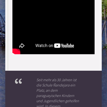
Seit mehr als 30 Jahren ist
die Schule Ñandejara ein
Platz, an dem
paraguayischen Kindern
und Jugendlichen geholfen
wird. In diesem