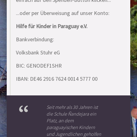
...oder per Überweisung auf unser Konto:
Hilfe für Kinder in Paraguay e.V.
Bankverbindung:
Volksbank Stuhr eG
BIC: GENODEF1SHR
IBAN: DE46 2916 7624 0014 5777 00
Seit mehr als 30 Jahren ist
die Schule Ñandejara ein
Platz, an dem
paraguayischen Kindern
und Jugendlichen geholfen