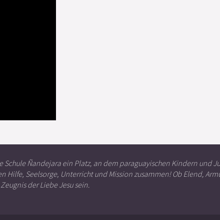
die Schule Ñandejara ein Platz, an dem paraguayischen Kindern und J
 Hilfe, Seelsorge, Unterricht und Mission zusammen! Ob Elend, Armu
 Zeugnis der Liebe Jesu sein.